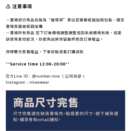
⚠️ 注意事項
－賣場部分商品包裝為“破壞袋”寄出若需要紙箱加固包裝，請至
賣場頁面做紙箱加購
－賣場所有商品 若下訂後價格調整調整或因系統價格有誤，或是
缺貨等其他狀況，玖號商店將保留最終修改訂單權益。
保障雙方買賣權益，下單前點我看訂購須知
**
Service time 12:00-20:00
**
官方Line ID：@number.nine
( 記得加@ )
Instagram
nineswear
：