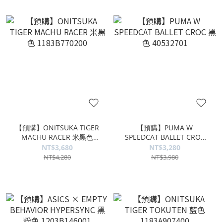
【預購】ONITSUKA TIGER
【預購】PUMA W
MACHU RACER 米黑色
SPEEDCAT BALLET CROC
1183B770200
黑色 40532701
NT$3,680
NT$3,280
NT$4,280
NT$3,980