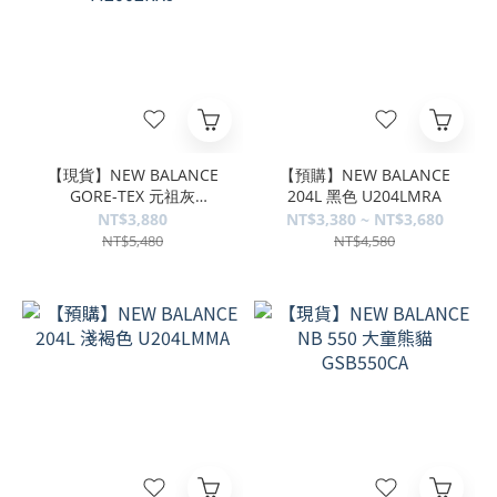
【現貨】NEW BALANCE
【預購】NEW BALANCE
GORE-TEX 元祖灰
204L 黑色 U204LMRA
M2002RXJ
NT$3,880
NT$3,380 ~ NT$3,680
NT$5,480
NT$4,580