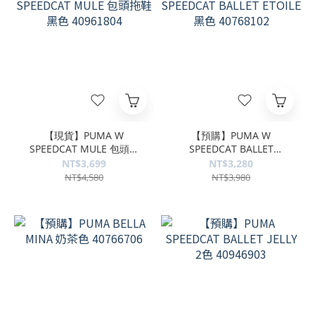
【現貨】PUMA W
【預購】PUMA W
SPEEDCAT MULE 包頭拖
SPEEDCAT BALLET
鞋 黑色 40961804
ETOILE 黑色 40768102
NT$3,699
NT$3,280
NT$4,580
NT$3,980