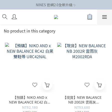
NINES 官網2.0全新升級 ✨
No product in this category
【預購】NIKO AND x
【現貨】NEW BALANCE
NEW BALANCE RC42 白黑
NB 2002R 雲雨灰
雙鞋帶 URC42NAL
M2002RDA
NT$2,180
NT$3,680