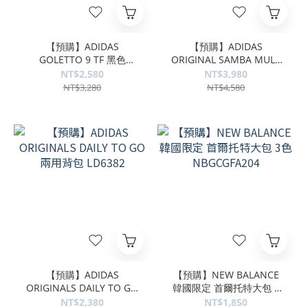
【預購】ADIDAS
【預購】ADIDAS
GOLETTO 9 TF 黑色
ORIGINAL SAMBA MULE
IH0083
編織穆勒鞋 夜靛藍
NT$2,580
NT$3,980
HP5053
NT$3,280
NT$4,580
【預購】ADIDAS
【預購】NEW BALANCE
ORIGINALS DAILY TO GO
韓國限定 首爾托特大包 3
兩用背包 LD6382
色 NBGCGFA204
NT$2,380
NT$1,850