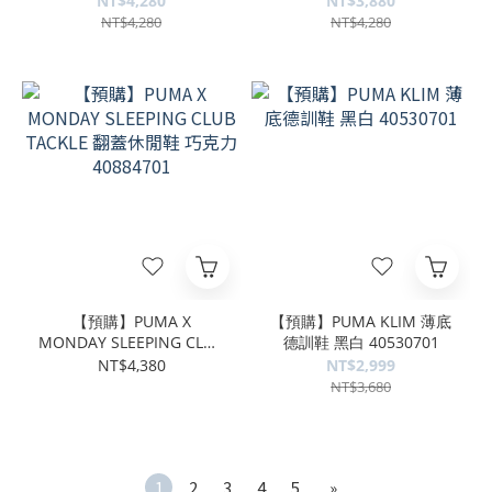
NT$4,280
NT$3,880
40991101
NT$4,280
NT$4,280
【預購】PUMA X
【預購】PUMA KLIM 薄底
MONDAY SLEEPING CLUB
德訓鞋 黑白 40530701
TACKLE 翻蓋休閒鞋 巧克
NT$4,380
NT$2,999
力 40884701
NT$3,680
1
2
3
4
5
»