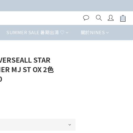
SUMMER SALE 暑期出清 ♡
關於NINES
RSEALL STAR
ER MJ ST OX 2色
0