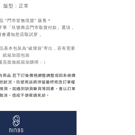
版型：正常
品 "門市皆無現貨" 販售＊
下單「玖號商店門市取貨付款」選項，
將會通知您店取試穿 。
品基本包裝為“破壞袋”寄出，若有需要
紙箱加固包裝
場頁面做紙箱加購唷：）
所有商品 若下訂後價格調整調整或因系統價
他狀況，玖號商店將保留最終修改訂單權
不是現貨，如遇到缺貨斷貨等因素，會以訂單
取消，造成不便敬請見諒。