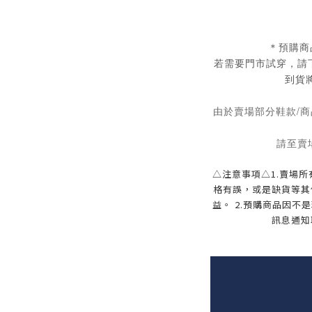
＊預購商
若需要門市試穿，請
到貨
由於賣場部分鞋款/商
請至賣
△注意事項△1.賣場
格有誤，或是缺貨等其
益。 2.預購商品因
訊息通知