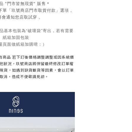
品 "門市皆無現貨" 販售＊
下單「玖號商店門市取貨付款」選項，
將會通知您店取試穿 。
品基本包裝為“破壞袋”寄出，若有需要
紙箱加固包裝
場頁面做紙箱加購唷：）
所有商品 若下訂後價格調整調整或因系統價
他狀況，玖號商店將保留最終修改訂單權
不是現貨，如遇到缺貨斷貨等因素，會以訂單
取消，造成不便敬請見諒。