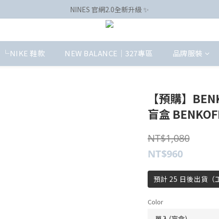
NINES 官網2.0全新升級 ✨
└NIKE 鞋款
NEW BALANCE｜327專區
品牌服裝
【預購】BENK
盲盒 BENKOF
NT$1,080
NT$960
預計 25 日後出貨
Color