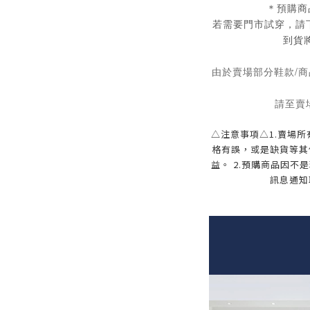
＊預購商
若需要門市試穿，請
到貨
由於賣場部分鞋款/商
請至賣
△注意事項△1.賣場
格有誤，或是缺貨等其
益。 2.預購商品因
訊息通知