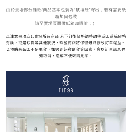
由於賣場部分鞋款/商品基本包裝為“破壞袋”寄出，若有需要紙
箱加固包裝
請至賣場頁面做紙箱加購唷：）
△注意事項△1.賣場所有商品 若下訂後價格調整調整或因系統價格
有誤，或是缺貨等其他狀況，玖號商店將保留最終修改訂單權益。 
2.預購商品因不是現貨，如遇到缺貨斷貨等因素，會以訂單訊息通
知取消，造成不便敬請見諒。