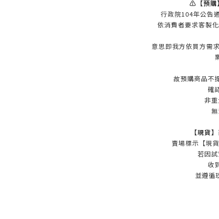
⚠️【預購
行政院104年公
依消費者要求客製化
意思即我方依買方需求
故預購商品不
確
非重
無
【現貨】
賣場標示【現貨
若因試
收
並遵循