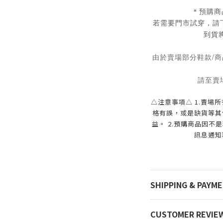
＊預購商
若需要門市試穿，請
到貨
由於賣場部分鞋款/商
請至賣
△注意事項△ 1.賣場
格有誤，或是缺貨等其
益。 2.預購商品因
訊息通知
SHIPPING & PAYM
CUSTOMER REVIE