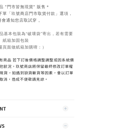
品 "門市皆無現貨" 販售＊
下單「玖號商店門市取貨付款」選項，
將會通知您店取試穿 。
品基本包裝為“破壞袋”寄出，若有需要
紙箱加固包裝
場頁面做紙箱加購唷：）
所有商品 若下訂後價格調整調整或因系統價
他狀況，玖號商店將保留最終修改訂單權
不是現貨，如遇到缺貨斷貨等因素，會以訂單
取消，造成不便敬請見諒。
ENT
WS