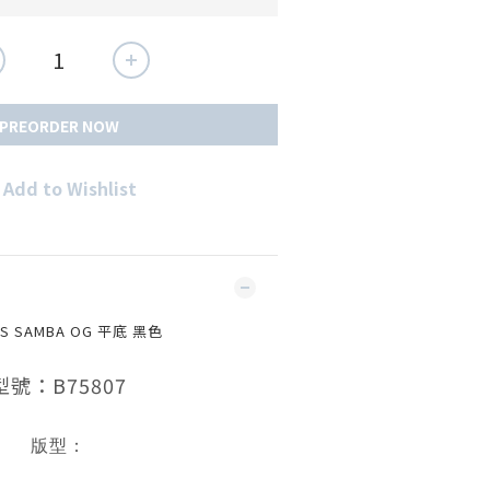
PREORDER NOW
Add to Wishlist
AS SAMBA OG 平底 黑色
型號：B75807
版型：