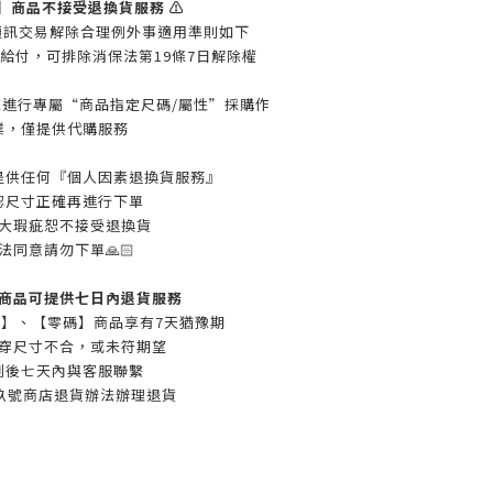
】商品不接受退換貨服務 ⚠️
告通訊交易解除合理例外事適用準則如下
給付，
可排除消保法第19條7日解除權
進行專屬“商品指定尺碼/屬性”採購作
業，
僅提供代購服務
提供任何『個人因素退換貨服務』
認尺寸正確再進行下單
大瑕疵恕不接受退換貨
法同意請勿下單🙏🏻
商品可提供七日內退貨服務
】、【零碼】商品享有7天猶豫期
穿尺寸不合，或未符期望
到後七天內與客服聯繫
玖號商店退貨辦法辦理退貨