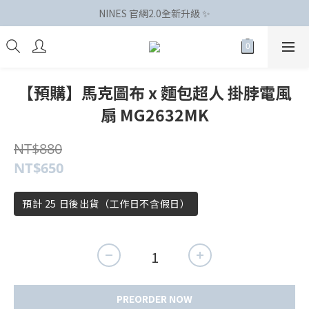
NINES 官網2.0全新升級 ✨
【預購】馬克圖布 x 麵包超人 掛脖電風
扇 MG2632MK
NT$880
NT$650
預計 25 日後出貨（工作日不含假日）
PREORDER NOW