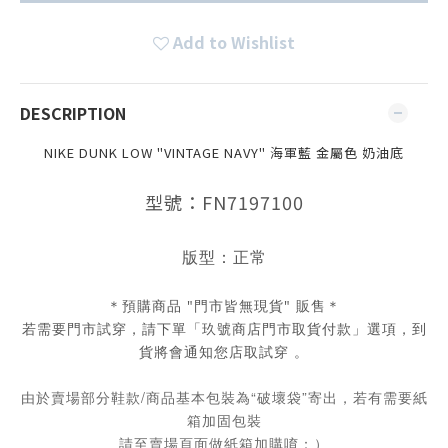
Add to Wishlist
DESCRIPTION
NIKE DUNK LOW "VINTAGE NAVY" 海軍藍 金屬色 奶油底
型號：FN7197100
版型：正常
＊預購商品 "門市皆無現貨" 販售＊
若需要門市試穿，請下單「玖號商店門市取貨付款」選項，到
貨將會通知您店取試穿 。
由於賣場部分鞋款/商品基本包裝為“破壞袋”寄出，若有需要紙
箱加固包裝
請至賣場頁面做紙箱加購唷：）