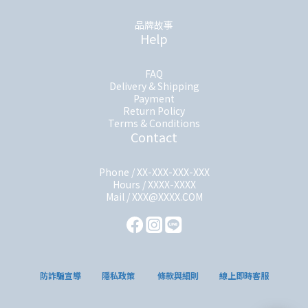
品牌故事
Help
FAQ
Delivery & Shipping
Payment
Return Policy
Terms & Conditions
Contact
Phone / XX-XXX-XXX-XXX
Hours / XXXX-XXXX
Mail / XXX@XXXX.COM
防詐騙宣導
隱私政策
條款與細則
線上即時客服