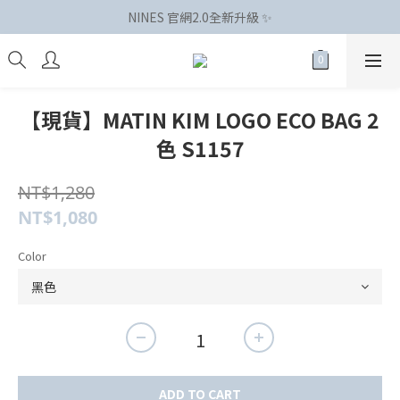
NINES 官網2.0全新升級 ✨
【現貨】MATIN KIM LOGO ECO BAG 2
色 S1157
NT$1,280
NT$1,080
Color
ADD TO CART