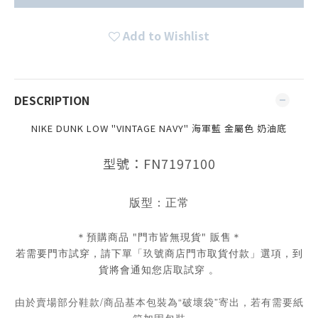
Add to Wishlist
DESCRIPTION
NIKE DUNK LOW "VINTAGE NAVY" 海軍藍 金屬色 奶油底
型號：FN7197100
版型：正常
＊預購商品 "門市皆無現貨" 販售＊
若需要門市試穿，請下單「玖號商店門市取貨付款」選項，到
貨將會通知您店取試穿 。
由於賣場部分鞋款/商品基本包裝為“破壞袋”寄出，若有需要紙