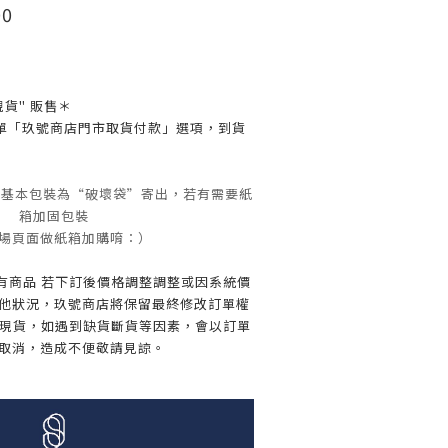
0
貨" 販售＊
單「玖號商店門市取貨付款」選項，到貨
品基本包裝為“破壞袋”寄出，若有需要紙
箱加固包裝
場頁面做紙箱加購唷：）
所有商品 若下訂後價格調整調整或因系統價
他狀況，玖號商店將保留最終修改訂單權
不是現貨，如遇到缺貨斷貨等因素，會以訂單
取消，造成不便敬請見諒。