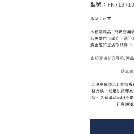
型號：FN719710
版型：正常
＊預購商品 "門市皆無現
若需要門市試穿，請下
將會通知您店取試穿 。
由於賣場部分鞋款/商
請至賣
△注意事項△1.賣場
格有誤，或是缺貨等其
益。 2.預購商品因
訊息通知