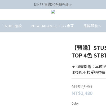
NINES 官網2.0全新升級 ✨
└NIKE 鞋款
NEW BALANCE｜327專區
品牌服裝
【預購】STUSSY
TOP 4色 STB
⚠️ 溫馨提醒：本
出後恕不接受退換貨
NT$2,980
NT$2,480
Color