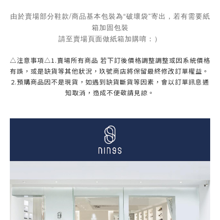
由於賣場部分鞋款/商品基本包裝為“破壞袋”寄出，若有需要紙
箱加固包裝
請至賣場頁面做紙箱加購唷：）
△注意事項△1.賣場所有商品 若下訂後價格調整調整或因系統價格
有誤，或是缺貨等其他狀況，玖號商店將保留最終修改訂單權益。 
2.預購商品因不是現貨，如遇到缺貨斷貨等因素，會以訂單訊息通
知取消，造成不便敬請見諒。