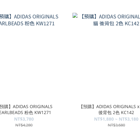
預購】ADIDAS ORIGINALS
【預購】ADIDAS ORIGINALS 
EARLBEADS 粉色 KW1271
後背包 2色 KC142
NT$3,780
NT$1,880 ~ NT$3,180
NT$4,280
NT$3,680