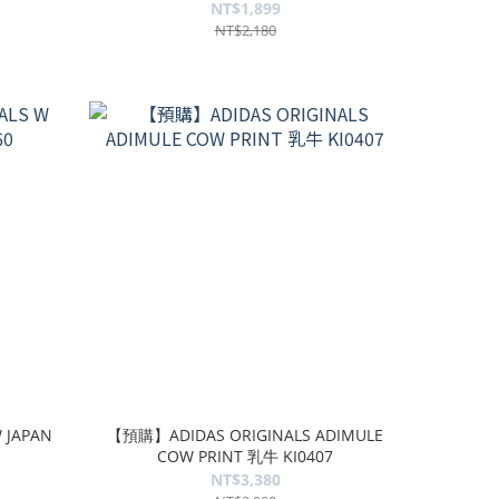
NT$1,899
NT$2,180
 JAPAN
【預購】ADIDAS ORIGINALS ADIMULE
COW PRINT 乳牛 KI0407
NT$3,380