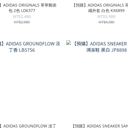
ADIDAS ORIGINALS 單寧郵差
【預購】ADIDAS ORIGINALS
包 2色 LD6377
織外套 白色 KX6899
NT$2,480
NT$3,980
NT$2,980
NT$4,380
ADIDAS GROUNDFLOW 淡丁
【預購】ADIDAS SNEAKER SA