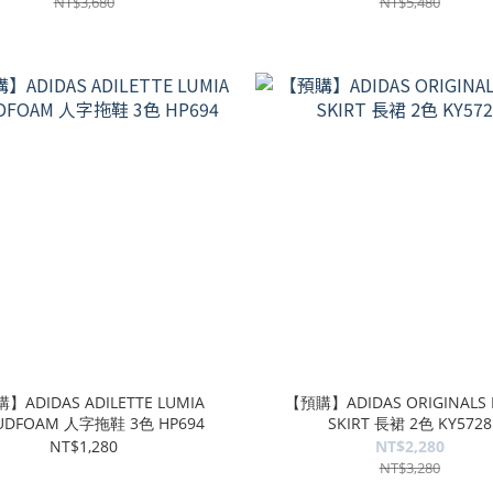
NT$3,680
NT$5,480
】ADIDAS ADILETTE LUMIA
【預購】ADIDAS ORIGINALS
UDFOAM 人字拖鞋 3色 HP694
SKIRT 長裙 2色 KY5728
NT$1,280
NT$2,280
NT$3,280