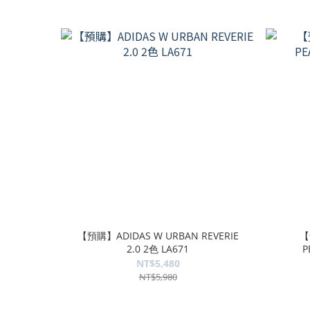
【預購】ADIDAS W URBAN REVERIE
【
2.0 2色 LA671
P
NT$5,480
NT$5,980