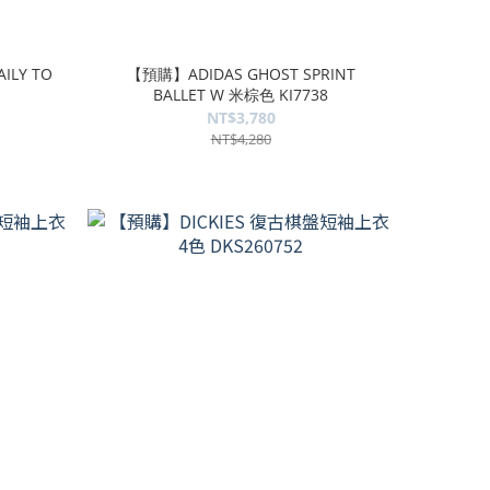
ILY TO
【預購】ADIDAS GHOST SPRINT
BALLET W 米棕色 KI7738
NT$3,780
NT$4,280