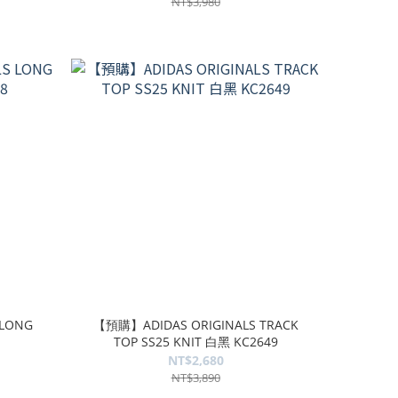
NT$3,980
 LONG
【預購】ADIDAS ORIGINALS TRACK
TOP SS25 KNIT 白黑 KC2649
NT$2,680
NT$3,890