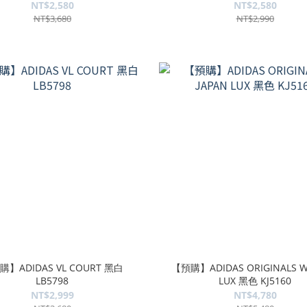
NT$2,580
NT$2,580
NT$3,680
NT$2,990
購】ADIDAS VL COURT 黑白
【預購】ADIDAS ORIGINALS W
LB5798
LUX 黑色 KJ5160
NT$2,999
NT$4,780