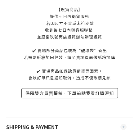
【現貨商品】
提供七日內退貨服務
若因尺寸不合或未符期望
收到後七日內與客服聯繫
並遵循玖號商店退貨辦法辦理退貨
✔️ 賣場部分商品包裝為“破壞袋”寄出
若需要紙箱加固包裝，請至賣場頁面做紙箱加購
✔️ 賣場商品如遇缺貨斷貨等因素，
會以訂單訊息通知取消，造成不便敬請見諒
保障雙方買賣權益，下單前點我看訂購須知
SHIPPING & PAYMENT