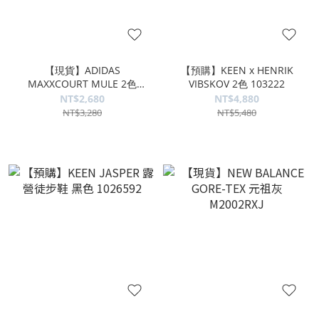
【現貨】ADIDAS
【預購】KEEN x HENRIK
MAXXCOURT MULE 2色
VIBSKOV 2色 103222
HQ9514
NT$2,680
NT$4,880
NT$3,280
NT$5,480