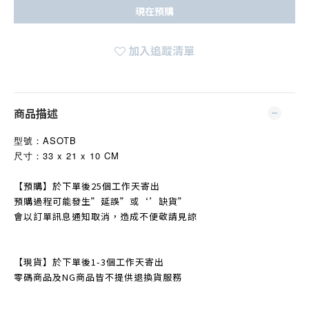
現在預購
加入追蹤清單
商品描述
型號：
ASOTB
尺寸：33 x 21 x 10 CM
【預購】於下單後25個工作天寄出
預購過程可能發生
”
延誤
”
或‘’缺貨
”
會以訂單訊息通知取消，造成不便敬請見諒
【現貨】於下單後1-3個工作天寄出
零碼商品及NG商品皆不提
供退換貨服務