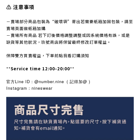
⚠️ 注意事項
－賣場部分商品包裝為“破壞袋”寄出若需要紙箱加固包裝，請至
賣場頁面做紙箱加購
－賣場所有商品 若下訂後價格調整調整或因系統價格有誤，或是
缺貨等其他狀況，玖號商店將保留最終修改訂單權益。
保障雙方買賣權益，下單前點我看訂購須知
**
Service time 12:00-20:00
**
官方Line ID：@number.nine
( 記得加@ )
Instagram
nineswear
：