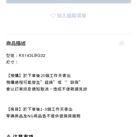
加入追蹤清單
商品描述
型號：
K5143LBG32
尺寸：
【預購】於下單後25個工作天寄出
預購過程可能發生
”
延誤
”
或‘’缺貨
”
會以訂單訊息通知取消，造成不便敬請見諒
【現貨】於下單後1-3個工作天寄出
零碼商品及NG商品皆不提
供退換貨服務
⚠️ 注意事項