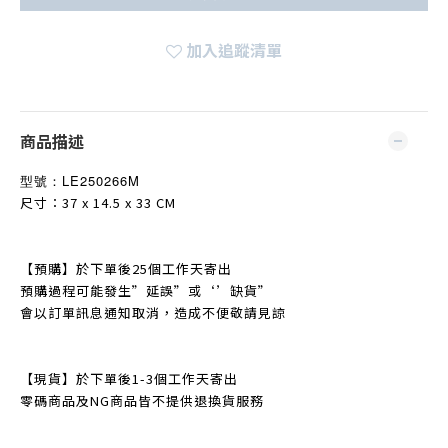
加入追蹤清單
商品描述
型號：
LE250266M
尺寸：37 x 14.5 x 33 CM
【預購】於下單後25個工作天寄出
預購過程可能發生
”
延誤
”
或‘’缺貨
”
會以訂單訊息通知取消，造成不便敬請見諒
【現貨】於下單後1-3個工作天寄出
零碼商品及NG商品皆不提
供退換貨服務