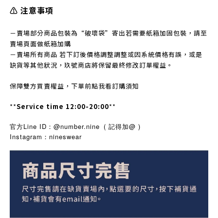
⚠️ 注意事項
－賣場部分商品包裝為“破壞袋”寄出若需要紙箱加固包裝，請至
賣場頁面做紙箱加購
－賣場所有商品 若下訂後價格調整調整或因系統價格有誤，或是
缺貨等其他狀況，玖號商店將保留最終修改訂單權益。
保障雙方買賣權益，下單前點我看訂購須知
**
Service time 12:00-20:00
**
官方Line ID：@number.nine
( 記得加@ )
Instagram
nineswear
：