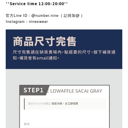
**
Service time 12:00-20:00
**
官方Line ID：@number.nine
( 記得加@ )
Instagram
nineswear
：