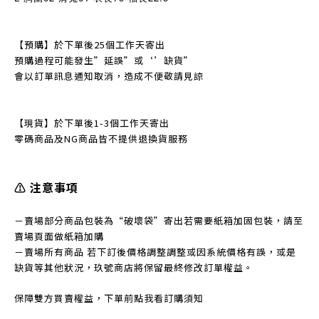
【預購】於下單後25個工作天寄出
預購過程可能發生
”
延誤
”
或‘’缺貨
”
會以訂單訊息通知取消，造成不便敬請見諒
【現貨】於下單後1-3個工作天寄出
零碼商品及NG商品皆不提
供退換貨服務
⚠️ 注意事項
－賣場部分商品包裝為“破壞袋”寄出若需要紙箱加固包裝，請至
賣場頁面做紙箱加購
－賣場所有商品 若下訂後價格調整調整或因系統價格有誤，或是
缺貨等其他狀況，玖號商店將保留最終修改訂單權益。
保障雙方買賣權益，下單前點我看訂購須知