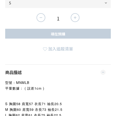
現在預購
加入追蹤清單
商品描述
型號：
MNMLB
平量數據： ( 誤差1cm )
S
胸圍58 肩寬57 衣長71
袖長20.5
M
胸圍60 肩寬59 衣長73
袖長21.5
L
胸圍62 肩寬61 衣長75
袖長22.5