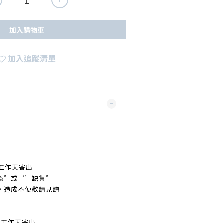
加入購物車
加入追蹤清單
工作天寄出
誤
”
或‘’缺貨
”
，造成不便敬請見諒
個工作天寄出