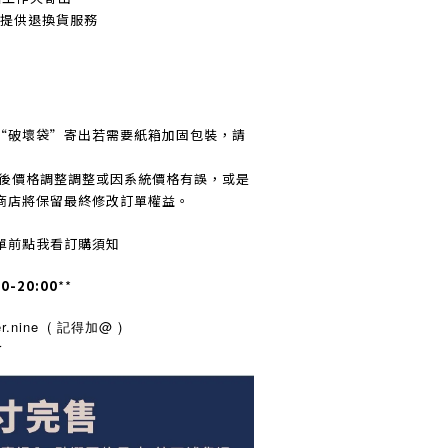
不提
供退換貨服務
“破壞袋”寄出若需要紙箱加固包裝，請
訂後價格調整調整或因系統價格有誤，或是
商店將保留最終修改訂單權益。
單前點我看訂購須知
00-20:00
**
.nine
( 記得加@ )
r