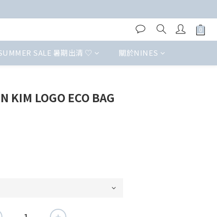
SUMMER SALE 暑期出清 ♡
關於NINES
 KIM LOGO ECO BAG