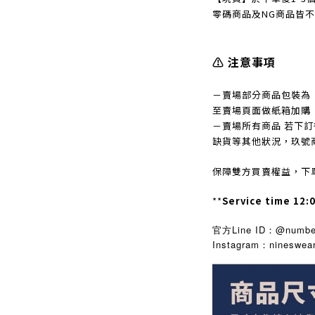
零碼商品及NG商品皆
⚠️ 注意事項
－賣場部分商品包裝為
至賣場頁面做紙箱加購
－賣場所有商品 若下
缺貨等其他狀況，玖號
保障雙方買賣權益，下
**
Service time 12:
官方Line ID：@number
Instagram
nineswea
：