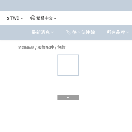
$
TWD
繁體中文
最新消息
🏷️ 德、法連線
所有品牌
全部商品
/
服飾配件
/
包款