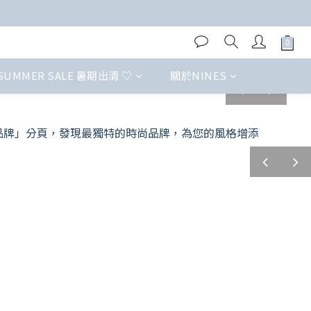
SUMMER SALE 暑期出清 ♡
關於NINES
prev
next
prev
next