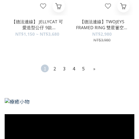
【德法連線】 JELLYCAT 可
【德法連線】TWOJEYS
愛造型公仔 9款
FRAMED RING 雙星簍空戒
JELLYHANFR
指 TWOFMR
NT$1,150 ~ NT$3,680
NT$2,980
NT$3,980
1
2
3
4
5
»