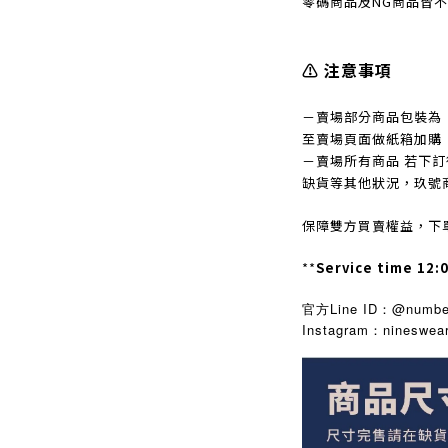
零碼商品及NG商品皆
⚠️ 注意事項
－賣場部分商品包裝為
至賣場頁面做紙箱加購
－賣場所有商品 若下
缺貨等其他狀況，玖號
保障雙方買賣權益，下
**
Service time 12:
官方Line ID：@number
Instagram
nineswea
：