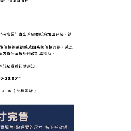
不提
供退換貨服務
“破壞袋”寄出若需要紙箱加固包裝，請
訂後價格調整調整或因系統價格有誤，或是
商店將保留最終修改訂單權益。
單前點我看訂購須知
00-20:00
**
.nine
( 記得加@ )
r