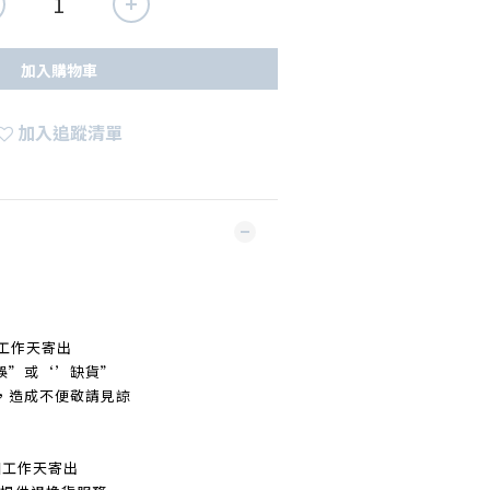
加入購物車
加入追蹤清單
工作天寄出
誤
”
或‘’缺貨
”
，造成不便敬請見諒
個工作天寄出