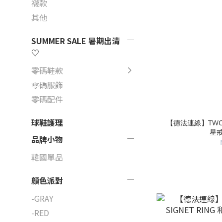
襪款
其他
SUMMER SALE 暑期出清
♡
零碼鞋款
零碼服飾
零碼配件
球鞋護理
【德法連線】TWOJEY
星戒
品牌小物
韓國單品
顏色派對
-GRAY
-RED