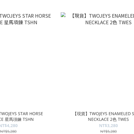
JEYS STAR HORSE
【現貨】TWOJEYS ENAMELED S
CE 星馬項鍊 TSHN
NECKLACE 2色 TWES
NT$4,280
NT$3,280
NT$5,280
NT$5,280