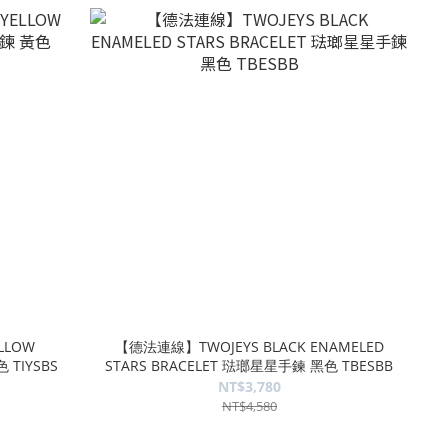
LLOW
【德法連線】TWOJEYS BLACK ENAMELED
 TIYSBS
STARS BRACELET 琺瑯星星手鍊 黑色 TBESBB
NT$3,780
NT$4,580