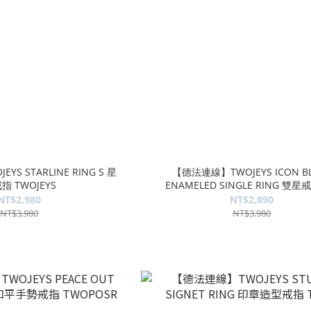
S STARLINE RING S 星
【德法連線】TWOJEYS ICON B
指 TWOJEYS
ENAMELED SINGLE RING 雙星
TWOICEN
NT$2,980
NT$2,890
NT$3,980
NT$3,980