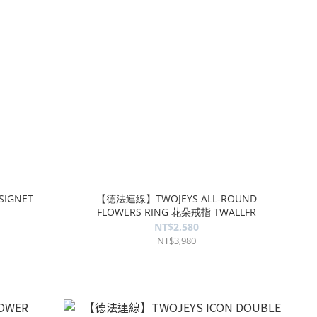
IGNET
【德法連線】TWOJEYS ALL-ROUND
FLOWERS RING 花朵戒指 TWALLFR
NT$2,580
NT$3,980