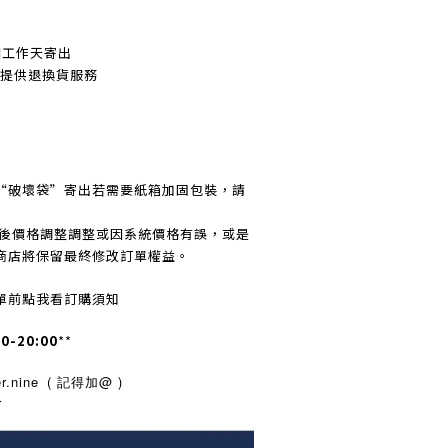
個工作天寄出
不提
供退換貨服務
“破壞袋”寄出若需要紙箱加固包裝，請
訂後價格調整調整或因系統價格有誤，或是
商店將保留最終修改訂單權益。
單前點我看訂購須知
00-20:00
**
.nine
( 記得加@ )
r