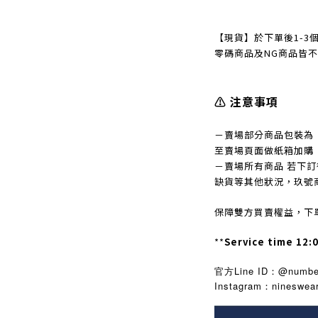
【現貨】於下單後1-3
零碼商品及NG商品皆
⚠️ 注意事項
－賣場部分商品包裝為
至賣場頁面做紙箱加購
－賣場所有商品 若下
缺貨等其他狀況，玖號
保障雙方買賣權益，下
**
Service time 12:
官方Line ID：@number
Instagram
nineswea
：