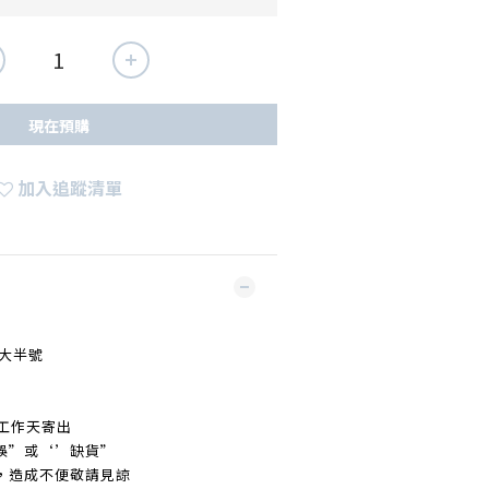
現在預購
加入追蹤清單
大半號
工作天寄出
誤
”
或‘’缺貨
”
，造成不便敬請見諒