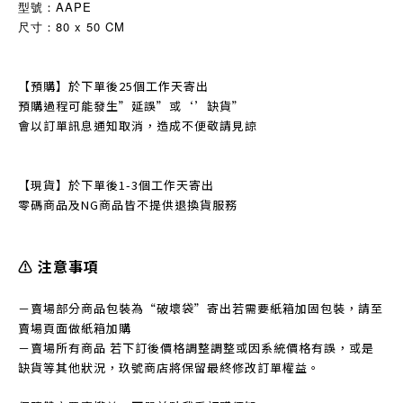
型號：
AAPE
尺寸：80 x 50 CM
【預購】於下單後25個工作天寄出
預購過程可能發生
”
延誤
”
或‘’缺貨
”
會以訂單訊息通知取消，造成不便敬請見諒
【現貨】於下單後1-3個工作天寄出
零碼商品及NG商品皆不提
供退換貨服務
⚠️ 注意事項
－賣場部分商品包裝為“破壞袋”寄出若需要紙箱加固包裝，請至
賣場頁面做紙箱加購
－賣場所有商品 若下訂後價格調整調整或因系統價格有誤，或是
缺貨等其他狀況，玖號商店將保留最終修改訂單權益。