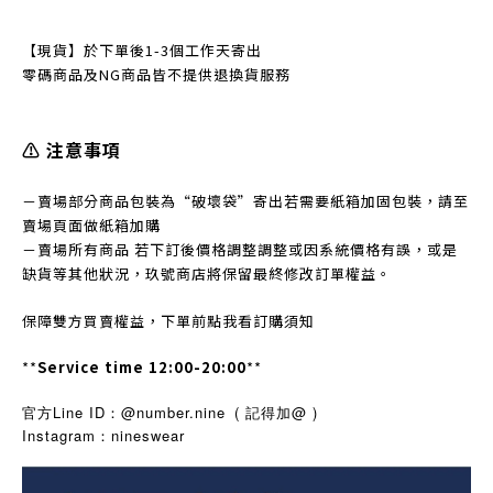
【現貨】於下單後1-3個工作天寄出
零碼商品及NG商品皆不提
供退換貨服務
⚠️ 注意事項
－賣場部分商品包裝為“破壞袋”寄出若需要紙箱加固包裝，請至
賣場頁面做紙箱加購
－賣場所有商品 若下訂後價格調整調整或因系統價格有誤，或是
缺貨等其他狀況，玖號商店將保留最終修改訂單權益。
保障雙方買賣權益，下單前點我看訂購須知
**
Service time 12:00-20:00
**
官方Line ID：@number.nine
( 記得加@ )
Instagram
nineswear
：