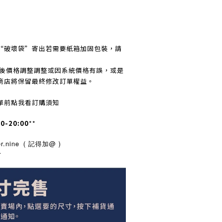
“破壞袋”寄出若需要紙箱加固包裝，請
訂後價格調整調整或因系統價格有誤，或是
商店將保留最終修改訂單權益。
單前點我看訂購須知
00-20:00
**
.nine
( 記得加@ )
r