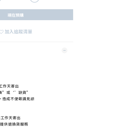
現在預購
加入追蹤清單
工作天寄出
誤
”
或‘’缺貨
”
，造成不便敬請見諒
個工作天寄出
不提
供退換貨服務