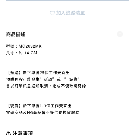
加入追蹤清單
商品描述
型號：
MG2632MK
尺寸：約 14 CM
【預購】於下單後25個工作天寄出
預購過程可能發生
”
延誤
”
或‘’缺貨
”
會以訂單訊息通知取消，造成不便敬請見諒
【現貨】於下單後1-3個工作天寄出
零碼商品及NG商品皆不提
供退換貨服務
⚠️ 注意事項