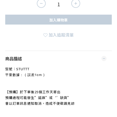
加入購物車
加入追蹤清單
商品描述
型號：
STUTTT
平量數據： ( 誤差1cm )
【預購】於下單後25個工作天寄出
預購過程可能發生
”
延誤
”
或‘’缺貨
”
會以訂單訊息通知取消，造成不便敬
請見諒