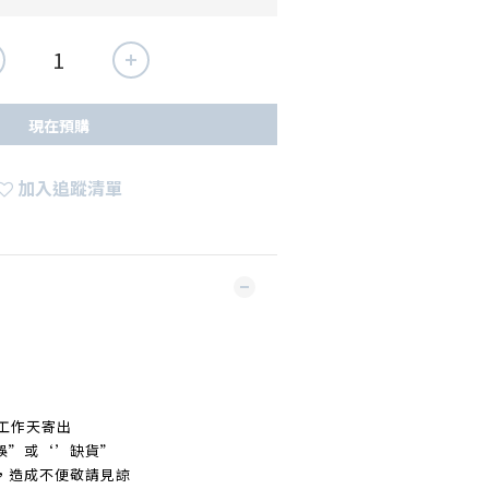
現在預購
加入追蹤清單
工作天寄出
誤
”
或‘’缺貨
”
，造成不便敬請見諒