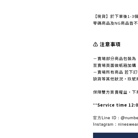
【現貨】於下單後1-3
零碼商品及NG商品皆
⚠️ 注意事項
－賣場部分商品包裝為
至賣場頁面做紙箱加購
－賣場所有商品 若下
缺貨等其他狀況，玖號
保障雙方買賣權益，下
**
Service time 12:
官方Line ID：@number
Instagram
nineswea
：