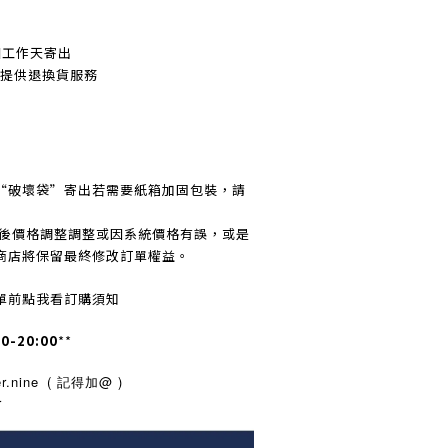
個工作天寄出
不提
供退換貨服務
“破壞袋”寄出若需要紙箱加固包裝，請
訂後價格調整調整或因系統價格有誤，或是
商店將保留最終修改訂單權益。
單前點我看訂購須知
00-20:00
**
.nine
( 記得加@ )
r