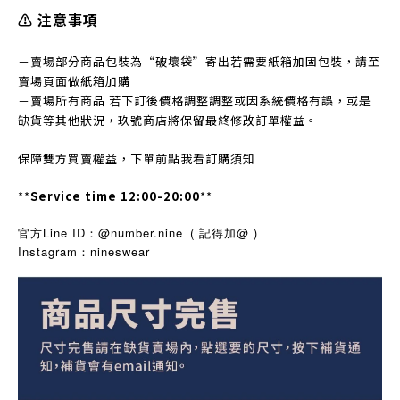
⚠️ 注意事項
－賣場部分商品包裝為“破壞袋”寄出若需要紙箱加固包裝，請至
賣場頁面做紙箱加購
－賣場所有商品 若下訂後價格調整調整或因系統價格有誤，或是
缺貨等其他狀況，玖號商店將保留最終修改訂單權益。
保障雙方買賣權益，下單前點我看訂購須知
**
Service time 12:00-20:00
**
官方Line ID：@number.nine
( 記得加@ )
Instagram
nineswear
：