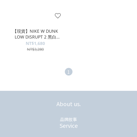
【現貨】NIKE W DUNK
LOW DISRUPT 2 黑白
DV4024002
NT$1,680
NT$3,280
1
About us.
品牌故事
Service