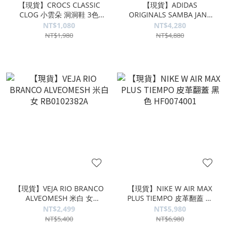
【現貨】CROCS CLASSIC
【現貨】ADIDAS
CLOG 小雲朵 洞洞鞋 3色
ORIGINALS SAMBA JANE
206750100
白色 KJ3969
NT$1,080
NT$4,280
NT$1,980
NT$4,880
【現貨】VEJA RIO BRANCO
【現貨】NIKE W AIR MAX
ALVEOMESH 米白 女
PLUS TIEMPO 皮革翻蓋 黑
RB0102382A
色 HF0074001
NT$2,499
NT$5,980
NT$5,400
NT$6,980